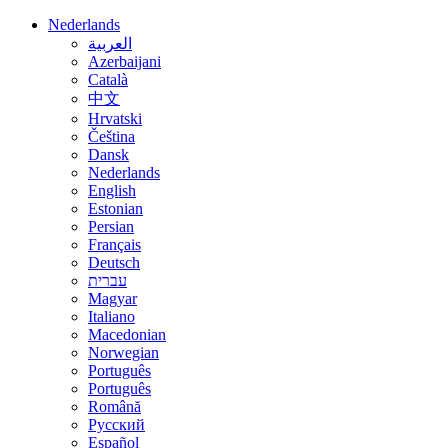
Nederlands
العربية
Azerbaijani
Català
中文
Hrvatski
Čeština
Dansk
Nederlands
English
Estonian
Persian
Français
Deutsch
עברית
Magyar
Italiano
Macedonian
Norwegian
Português
Português
Română
Русский
Español