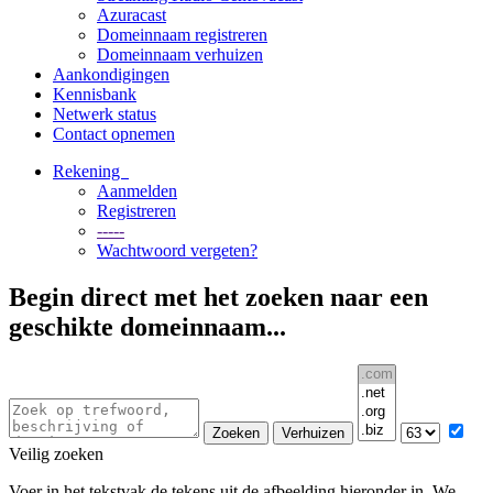
Azuracast
Domeinnaam registreren
Domeinnaam verhuizen
Aankondigingen
Kennisbank
Netwerk status
Contact opnemen
Rekening
Aanmelden
Registreren
-----
Wachtwoord vergeten?
Begin direct met het zoeken naar een
geschikte domeinnaam...
Veilig zoeken
Voer in het tekstvak de tekens uit de afbeelding hieronder in. We