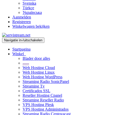
Svenska
Türkçe
Українська
Aanmelden
Registreren
Winkelwagen bekijken
Navigatie in-/uitschakelen
Startpagina
Winkel
Blader door alles
-----
Web Hosting Cloud
Web Hosting Linux
Web Hosting WordPress
Streaming Radio SonicPanel
Streaming Tv
Certificados SSL
Reseller Hosting Cpanel
Streaming Reseller Radio
VPS Hosting Plesk
VPS Hosting Administrados
Streaming Radio Centovacast