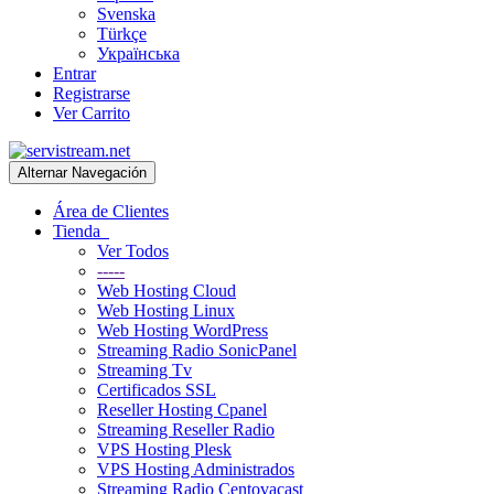
Svenska
Türkçe
Українська
Entrar
Registrarse
Ver Carrito
Alternar Navegación
Área de Clientes
Tienda
Ver Todos
-----
Web Hosting Cloud
Web Hosting Linux
Web Hosting WordPress
Streaming Radio SonicPanel
Streaming Tv
Certificados SSL
Reseller Hosting Cpanel
Streaming Reseller Radio
VPS Hosting Plesk
VPS Hosting Administrados
Streaming Radio Centovacast