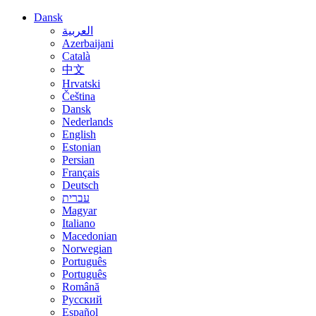
Dansk
العربية
Azerbaijani
Català
中文
Hrvatski
Čeština
Dansk
Nederlands
English
Estonian
Persian
Français
Deutsch
עברית
Magyar
Italiano
Macedonian
Norwegian
Português
Português
Română
Русский
Español