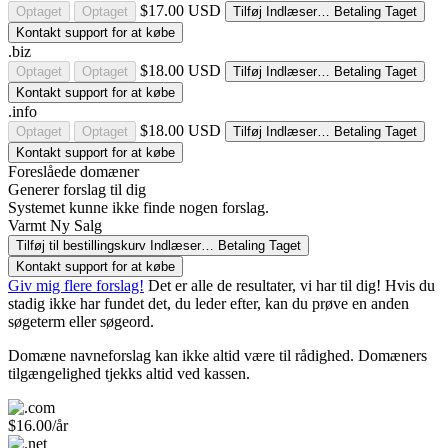
$17.00 USD
Optaget
Optaget
Tilføj
Indlæser…
Betaling
Taget
Kontakt support for at købe
.biz
$18.00 USD
Optaget
Optaget
Tilføj
Indlæser…
Betaling
Taget
Kontakt support for at købe
.info
$18.00 USD
Optaget
Optaget
Tilføj
Indlæser…
Betaling
Taget
Kontakt support for at købe
Foreslåede domæner
Generer forslag til dig
Systemet kunne ikke finde nogen forslag.
Varmt
Ny
Salg
Tilføj til bestillingskurv
Indlæser…
Betaling
Taget
Kontakt support for at købe
Giv mig flere forslag!
Det er alle de resultater, vi har til dig! Hvis du
stadig ikke har fundet det, du leder efter, kan du prøve en anden
søgeterm eller søgeord.
Domæne navneforslag kan ikke altid være til rådighed. Domæners
tilgængelighed tjekks altid ved kassen.
$16.00/år