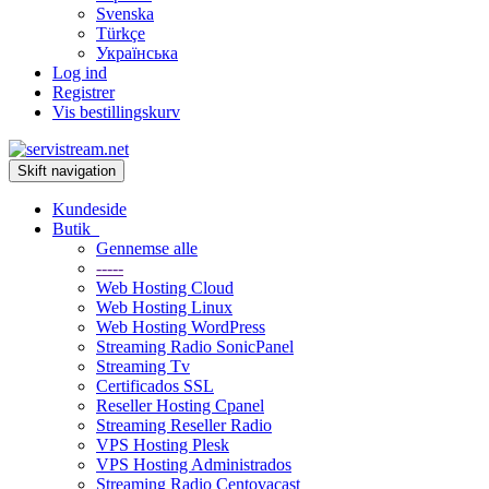
Svenska
Türkçe
Українська
Log ind
Registrer
Vis bestillingskurv
Skift navigation
Kundeside
Butik
Gennemse alle
-----
Web Hosting Cloud
Web Hosting Linux
Web Hosting WordPress
Streaming Radio SonicPanel
Streaming Tv
Certificados SSL
Reseller Hosting Cpanel
Streaming Reseller Radio
VPS Hosting Plesk
VPS Hosting Administrados
Streaming Radio Centovacast