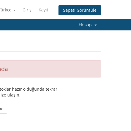
Türkçe
Giriş
Kayıt
Sepeti Görüntüle
Hesap
mda
oklar hazır olduğunda tekrar
ize ulaşın.
ne