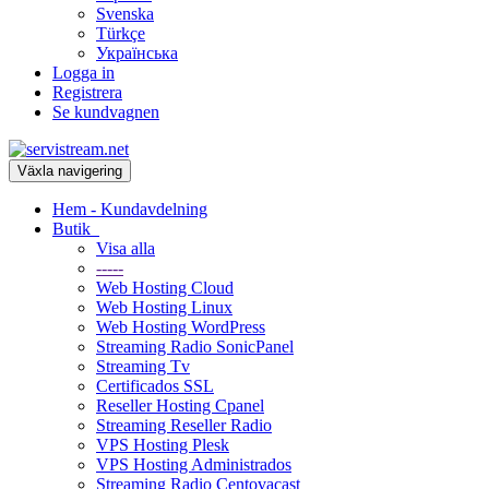
Svenska
Türkçe
Українська
Logga in
Registrera
Se kundvagnen
Växla navigering
Hem - Kundavdelning
Butik
Visa alla
-----
Web Hosting Cloud
Web Hosting Linux
Web Hosting WordPress
Streaming Radio SonicPanel
Streaming Tv
Certificados SSL
Reseller Hosting Cpanel
Streaming Reseller Radio
VPS Hosting Plesk
VPS Hosting Administrados
Streaming Radio Centovacast