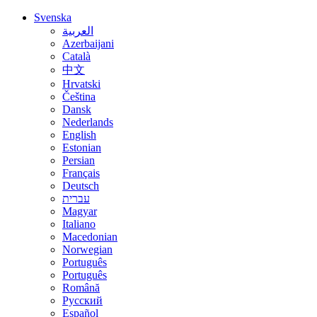
Svenska
العربية
Azerbaijani
Català
中文
Hrvatski
Čeština
Dansk
Nederlands
English
Estonian
Persian
Français
Deutsch
עברית
Magyar
Italiano
Macedonian
Norwegian
Português
Português
Română
Русский
Español