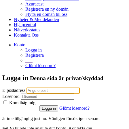
Azuracast
Registrera en ny domän
Flytta en domän till oss
Nyheter & Meddelanden
Hjälpcentral
Nätverksstatus
Kontakta Oss
Konto
Logga in
Registrera
-----
Glömt lösenord?
Logga in
Denna sida är privat/skyddad
E-postadress
Lösenord
Kom ihåg mig
Glömt lösenord?
är inte tillgänglig just nu. Vänligen försök igen senare.
Fel
Vi kunde inte ansluta ditt konto. Kontakta din